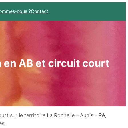
sommes-nous ?
Contact
n en AB et circuit court
ourt sur le territoire La Rochelle – Aunis – Ré,
es.