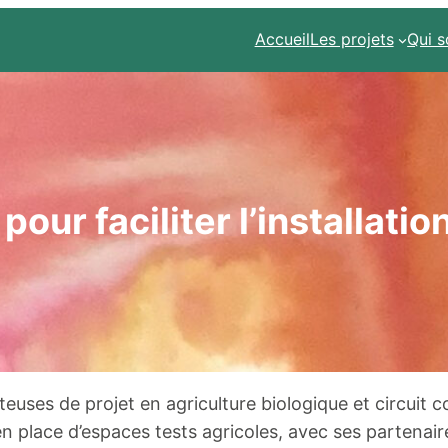
Accueil
Les projets
Qui 
pour faciliter l’installatio
rteuses de projet en agriculture biologique et circuit c
 en place d’espaces tests agricoles, avec ses partenair