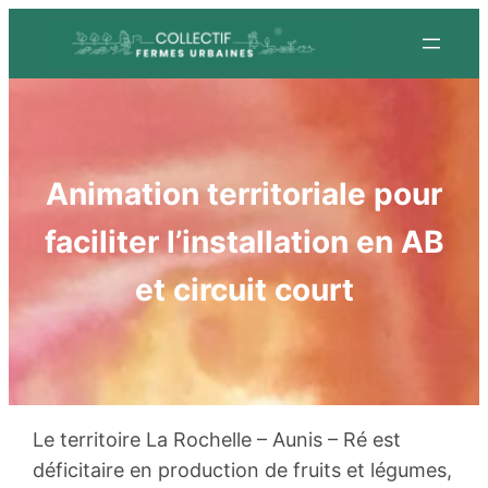
Aller
au
contenu
Animation territoriale pour
faciliter l’installation en AB
et circuit court
Le territoire La Rochelle – Aunis – Ré est
déficitaire en production de fruits et légumes,